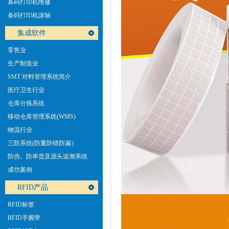
条码打印机维修
高新技术企业证书
条码打印机滚轴
集成软件
零售业
生产制造业
SMT 对料管理系统简介
医疗卫生行业
仓库分拣系统
移动仓库管理系统(WMS)
物流行业
三防系统(防重防错防漏）
立象授权证书
防伪、防串货及源头追溯系统
(STS)介绍
成功案例
RFID产品
RFID标签
RFID手腕带