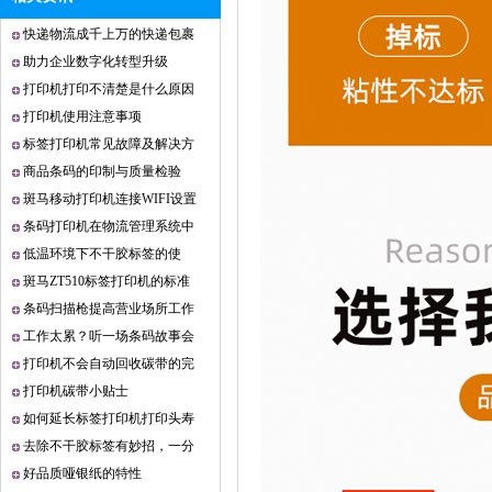
快递物流成千上万的快递包裹
都是用什么手持终端
助力企业数字化转型升级
霍尼韦尔代理证
打印机打印不清楚是什么原因
打印机使用注意事项
标签打印机常见故障及解决方
法
商品条码的印制与质量检验
斑马移动打印机连接WIFI设置
条码打印机在物流管理系统中
的应用
低温环境下不干胶标签的使
用！
斑马ZT510标签打印机的标准
控制面板
条码扫描枪提高营业场所工作
效率
工作太累？听一场条码故事会
吧：
打印机不会自动回收碳带的完
2015理光代理证书
美解决方法
打印机碳带小贴士
如何延长标签打印机打印头寿
命
去除不干胶标签有妙招，一分
钟get秘籍
好品质哑银纸的特性