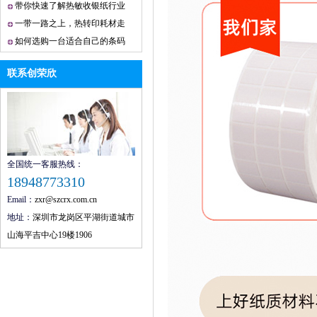
带你快速了解热敏收银纸行业
一带一路之上，热转印耗材走
向何方？
如何选购一台适合自己的条码
打印机？
联系创荣欣
理光热转印带华南供销商
全国统一客服热线：
18948773310
Email：
zxr@szcrx.com.cn
地址：
深圳市龙岗区平湖街道城市
山海平吉中心19楼1906