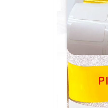
斑马代理证
霍尼韦尔代理证