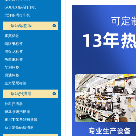
GODEX条码打印机
北洋条码打印机
条码标签纸
霍真标签
铜版纸标签
消银龙标签
热敏纸标签
艾利标签
贝迪标签
宝力昂尼标签
条码扫描器
神科扫描器
斑马条码扫描器
霍尼韦尔条码扫描器
新大陆条码扫描器