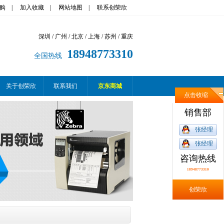
购
|
加入收藏
|
网站地图
|
联系创荣欣
深圳 / 广州 / 北京 / 上海 / 苏州 / 重庆
18948773310
全国热线
关于创荣欣
联系我们
京东商城
点击收缩
销售部
张经理
张经理
咨询热线
18948773310
创荣欣