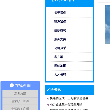
关于我们
联系我们
组织结构
服务支持
公司风采
电
客户群
传
网站地图
手
邮
人才招聘
在线咨询
相关资讯
深圳总部
快递物流成千上万的快递包裹
创荣欣：珠海
都是用什么手持终端
助力企业数字化转型升级
创荣欣：广州