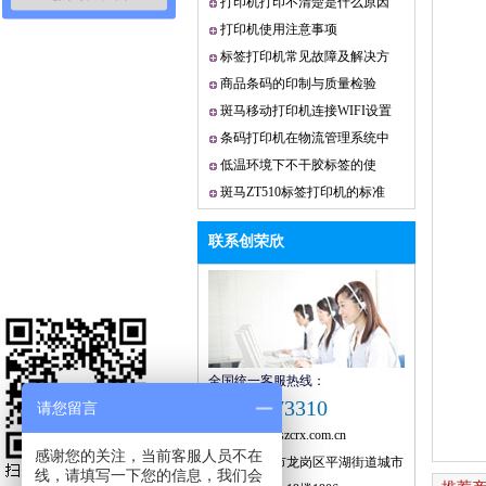
打印机打印不清楚是什么原因
打印机使用注意事项
标签打印机常见故障及解决方
法
商品条码的印制与质量检验
斑马移动打印机连接WIFI设置
条码打印机在物流管理系统中
的应用
低温环境下不干胶标签的使
用！
斑马ZT510标签打印机的标准
控制面板
联系创荣欣
全国统一客服热线：
18948773310
请您留言
Email：
zxr@szcrx.com.cn
感谢您的关注，当前客服人员不在
地址：
深圳市龙岗区平湖街道城市
线，请填写一下您的信息，我们会